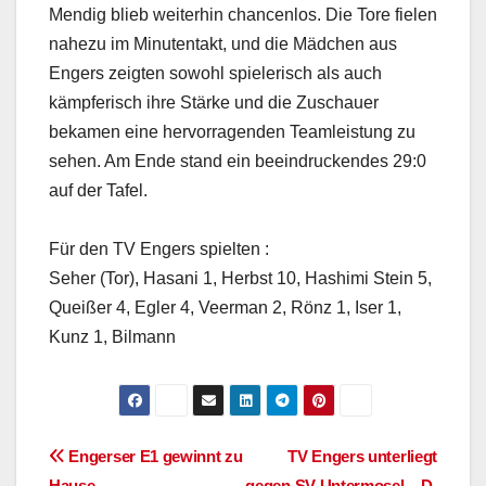
Mendig blieb weiterhin chancenlos. Die Tore fielen
nahezu im Minutentakt, und die Mädchen aus
Engers zeigten sowohl spielerisch als auch
kämpferisch ihre Stärke und die Zuschauer
bekamen eine hervorragenden Teamleistung zu
sehen. Am Ende stand ein beeindruckendes 29:0
auf der Tafel.
Für den TV Engers spielten :
Seher (Tor), Hasani 1, Herbst 10, Hashimi Stein 5,
Queißer 4, Egler 4, Veerman 2, Rönz 1, Iser 1,
Kunz 1, Bilmann
Beitragsnavigation
Engerser E1 gewinnt zu
TV Engers unterliegt
Hause
gegen SV Untermosel – D-