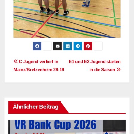
Beitragsnavigation
C Jugend verliert in
E1 und E2 Jugend starten
Mainz/Bretzenheim 28:19
in die Saison
Ähnlicher Beitrag