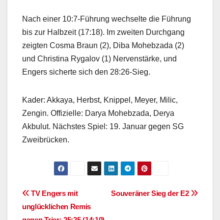
Nach einer 10:7-Führung wechselte die Führung
bis zur Halbzeit (17:18). Im zweiten Durchgang
zeigten Cosma Braun (2), Diba Mohebzada (2)
und Christina Rygalov (1) Nervenstärke, und
Engers sicherte sich den 28:26-Sieg.
Kader: Akkaya, Herbst, Knippel, Meyer, Milic,
Zengin. Offizielle: Darya Mohebzada, Derya
Akbulut. Nächstes Spiel: 19. Januar gegen SG
Zweibrücken.
Beitragsnavigation
TV Engers mit
Souveräner Sieg der E2
unglücklichen Remis
gegen Trier: 25:25 (14:10)