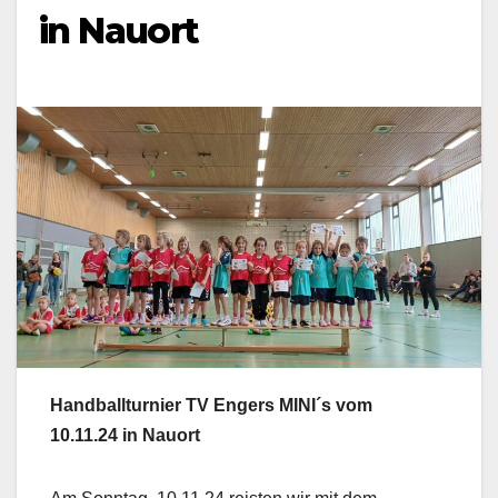
in Nauort
Handballturnier TV Engers
MINI´s
vom
10.11.24
in
Nauort