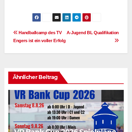
Beitragsnavigation
Handballcamp des TV
A-Jugend BL Qualifikation
Engers ist ein voller Erfolg
Ähnlicher Beitrag
VR Bank Cup 2026 Spielpläne