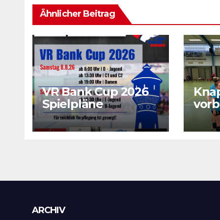
Ähnlicher Beitrag
VR Bank Cup 2026
Kna
Spielpläne
vorb
sich
wich
Archiv
ARCHIV