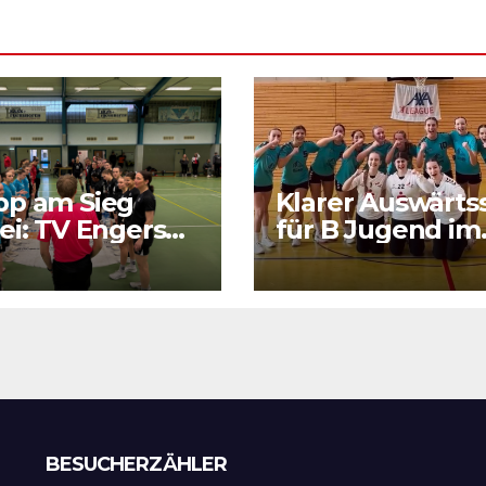
pp am Sieg
Klarer Auswärts
ei: TV Engers
für B Jugend im
ert sich
RPS Auswärtsspi
tigen Punkt
in Luxenburg
BESUCHERZÄHLER