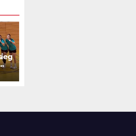
sieg
el