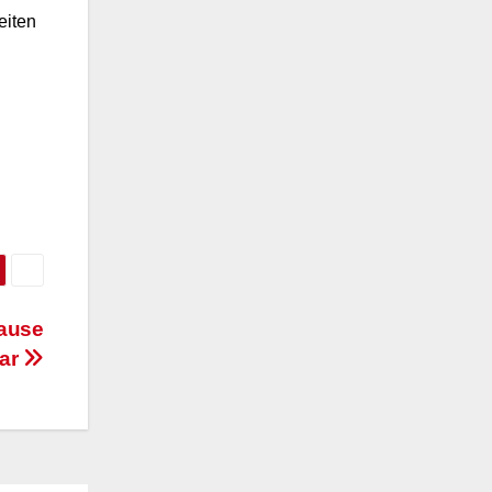
eiten
Pause
lar