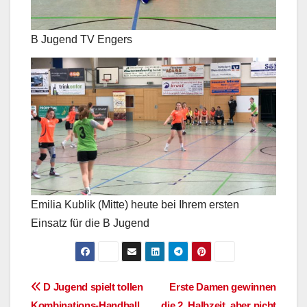
B Jugend TV Engers
Emilia Kublik (Mitte) heute bei Ihrem ersten
Einsatz für die B Jugend
Beitragsnavigation
D Jugend spielt tollen
Erste Damen gewinnen
Kombinations-Handball
die 2. Halbzeit, aber nicht