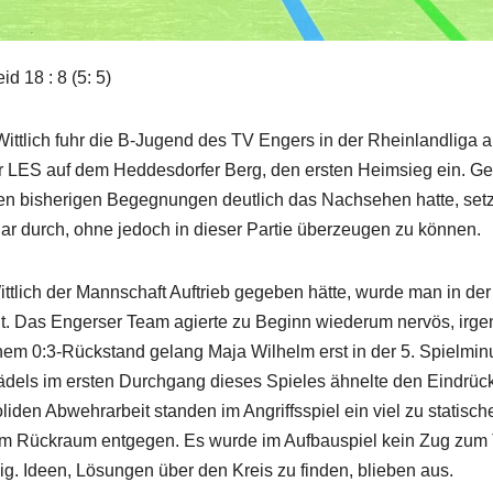
 18 : 8 (5: 5)
ttlich fuhr die B-Jugend des TV Engers in der Rheinlandliga 
 der LES auf dem Heddesdorfer Berg, den ersten Heimsieg ein. G
den bisherigen Begegnungen deutlich das Nachsehen hatte, set
ar durch, ohne jedoch in dieser Partie überzeugen zu können.
ittlich der Mannschaft Auftrieb gegeben hätte, wurde man in der
ht. Das Engerser Team agierte zu Beginn wiederum nervös, irg
inem 0:3-Rückstand gelang Maja Wilhelm erst in der 5. Spielmin
 Mädels im ersten Durchgang dieses Spieles ähnelte den Eindrüc
en Abwehrarbeit standen im Angriffsspiel ein viel zu statische
el im Rückraum entgegen. Es wurde im Aufbauspiel kein Zug zum 
llig. Ideen, Lösungen über den Kreis zu finden, blieben aus.