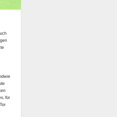
auch
egen
zte
endwie
ute
ken
s, für
Tor