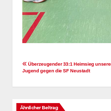
Beitragsnavigation
Überzeugender 33:1 Heimsieg unserer
Jugend gegen die SF Neustadt
Ähnlicher Beitrag