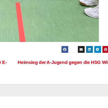
 E-
Heimsieg der A-Jugend gegen die HSG Wit