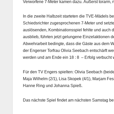
Verworfene 7-Meter kamen dazu. Äußerst torarm, nä
In die zweite Halbzeit starteten die TVE-Mädels be
Schiedsrichter zugesprochenen 7-Meter und setzte
auslösenden, Kombinationsspiel fehlte und auch d
ausblieb, führten jetzt gelungene Einzelaktionen d
Abwehrarbeit bedingte, dass die Gäste aus dem 
der Engerser Torfrau Olivia Seebach entschärft 
werden und am Ende ein 18 : 8
– Erfolg verbucht
Für den TV Engers spielten: Olivia Seebach (beide T
Maja Wilhelm (2/1), Lisa Skopek (4/1), Marjam Fes
Hanne Ring und Johanna Spieß.
Das nächste Spiel findet am nächsten Samstag be