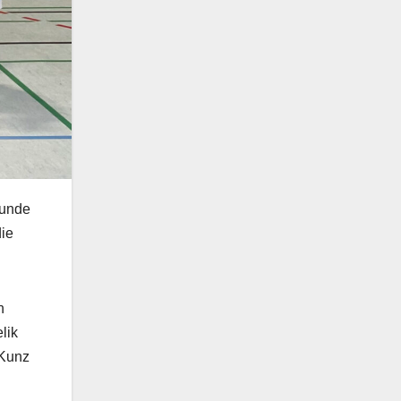
eunde
ie
n
lik
 Kunz