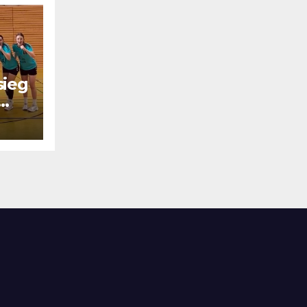
sieg
el