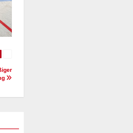
ßiger
ung