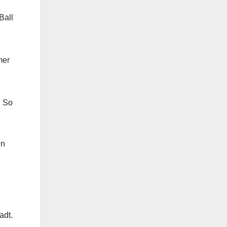
Ball
mer
. So
en
adt.