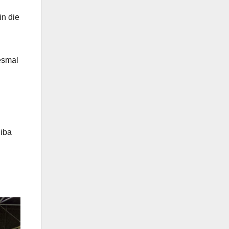
in die
esmal
Diba