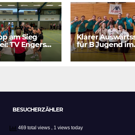
pp am Sieg
Klarer Auswärts
ei: TV Engers
für B Jugend im
ert sich
RPS Auswärtsspi
tigen Punkt
in Luxenburg
BESUCHERZÄHLER
469 total views
, 1 views today