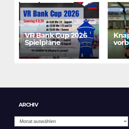
VR Bank Cup 2026
Kna
Spielpläne
vorb
sich
wich
Archiv
ARCHIV