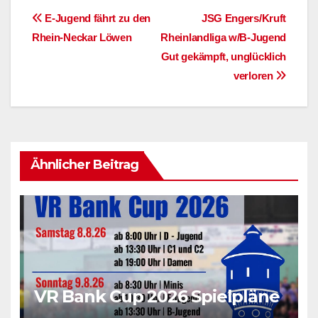
Beitragsnavigation
E-Jugend fährt zu den
JSG Engers/Kruft
Rhein-Neckar Löwen
Rheinlandliga w/B-Jugend
Gut gekämpft, unglücklich
verloren
Ähnlicher Beitrag
VR Bank Cup 2026 Spielpläne