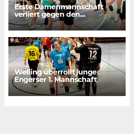
Erste Damenmannschaft
verliert gegen den
Tabellenletzten
Welling überrollt junge
Engerser 1. Mannschaft