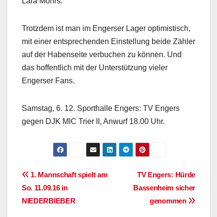
Lara Mohrs.
Trotzdem ist man im Engerser Lager optimistisch,
mit einer entsprechenden Einstellung beide Zähler
auf der Habenseite verbuchen zu können. Und
das hoffentlich mit der Unterstützung vieler
Engerser Fans.
Samstag, 6. 12. Sporthalle Engers: TV Engers
gegen DJK MIC Trier II, Anwurf 18.00 Uhr.
Beitragsnavigation
1. Mannschaft spielt am
TV Engers: Hürde
So. 11.09.16 in
Bassenheim sicher
NIEDERBIEBER
genommen