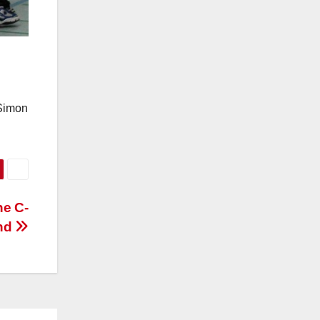
 Simon
he C-
nd