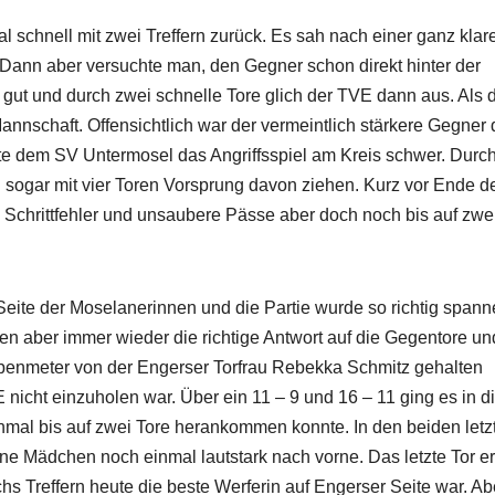
schnell mit zwei Treffern zurück. Es sah nach einer ganz klar
 Dann aber versuchte man, den Gegner schon direkt hinter der
hr gut und durch zwei schnelle Tore glich der TVE dann aus. Als
 Mannschaft. Offensichtlich war der vermeintlich stärkere Gegner
te dem SV Untermosel das Angriffsspiel am Kreis schwer. Durc
 sogar mit vier Toren Vorsprung davon ziehen. Kurz vor Ende d
 Schrittfehler und unsaubere Pässe aber doch noch bis auf zwe
 Seite der Moselanerinnen und die Partie wurde so richtig spann
n aber immer wieder die richtige Antwort auf die Gegentore un
iebenmeter von der Engerser Torfrau Rebekka Schmitz gehalten
nicht einzuholen war. Über ein 11 – 9 und 16 – 11 ging es in d
mal bis auf zwei Tore herankommen konnte. In den beiden letz
e Mädchen noch einmal lautstark nach vorne. Das letzte Tor er
chs Treffern heute die beste Werferin auf Engerser Seite war. Ab