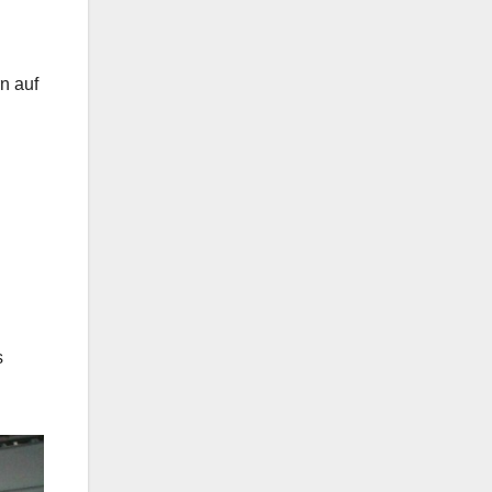
n auf
s