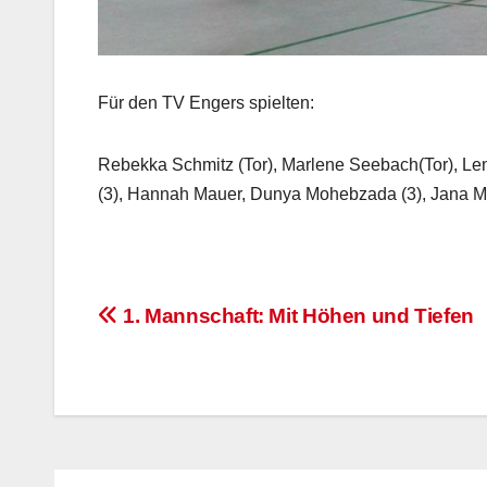
Für den TV Engers spielten:
Rebekka Schmitz (Tor), Marlene Seebach(Tor), Le
(3), Hannah Mauer, Dunya Mohebzada (3), Jana Mül
Beitragsnavigation
1. Mannschaft: Mit Höhen und Tiefen