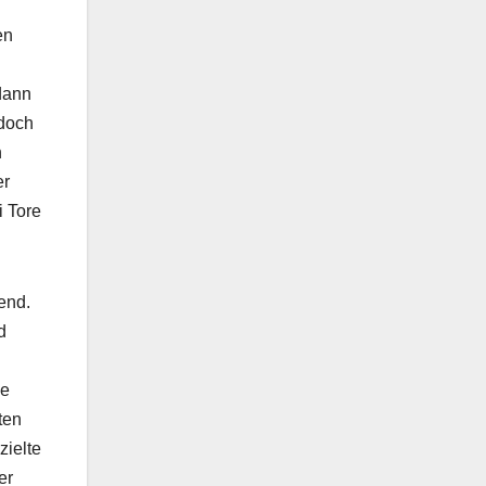
en
 dann
 doch
h
er
i Tore
end.
d
ie
ten
zielte
er