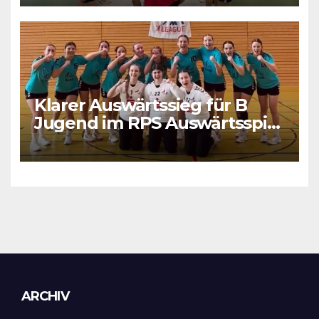
Klarer Auswärtssieg für B
Jugend im RPS Auswärtsspiel
in Luxenburg
Archiv
ARCHIV