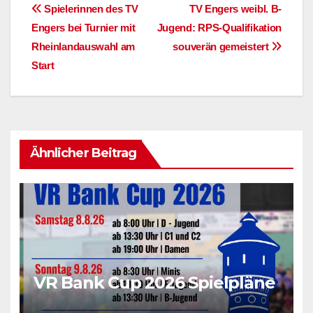
Beitragsnavigation
Spielerinnen des TV
TV Engers weibl. B-
Engers bei Turnier mit
Jugend: RPS-Qualifikation
Rheinlandauswahl am
souverän gemeistert
Start
Ähnlicher Beitrag
VR Bank Cup 2026 Spielpläne