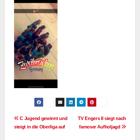
Beitragsnavigation
C Jugend gewinnt und
TV Engers II siegt nach
steigt in die Oberliga auf
famoser Aufholjagd