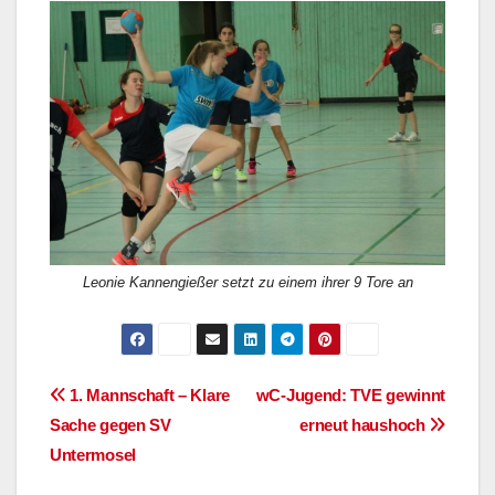
Leonie Kannengießer setzt zu einem ihrer 9 Tore an
Beitragsnavigation
1. Mannschaft – Klare
wC-Jugend: TVE gewinnt
Sache gegen SV
erneut haushoch
Untermosel