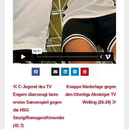
Beitragsnavigation
C-Jugend des TV
Knappe Niederlage gegen
Engers überzeugt beim
den Oberliga Absteiger TV
ersten Saisonspiel gegen
Welling (26:24)
die HSG
Sinzig/Remagen/Ahrweiler
(41:7)