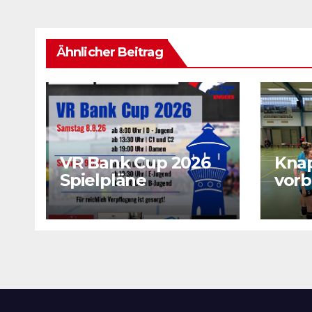
Ähnlicher Beitrag
VR Bank Cup 2026
Kna
Spielpläne
vorb
sich
wich