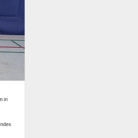
m in
hendes