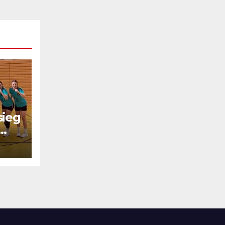
sieg
el