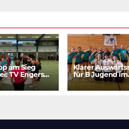
pp am Sieg
Klarer Auswärts
ei: TV Engers
für B Jugend im
ert sich
RPS Auswärtsspi
tigen Punkt
in Luxenburg