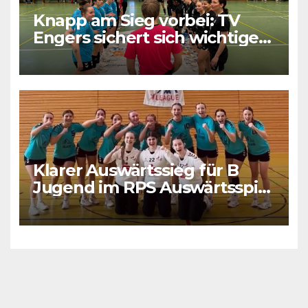
Knapp am Sieg vorbei: TV
Engers sichert sich wichtigen
Punkt
Klarer Auswärtssieg für B
Jugend im RPS Auswärtsspiel
in Luxenburg