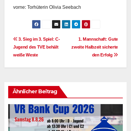
vorne: Torhüterin Olivia Seebach
Beitragsnavigation
3. Sieg im 3. Spiel: C-
1. Mannschaft: Gute
Jugend des TVE behält
zweite Halbzeit sicherte
weiße Weste
den Erfolg
Ähnlicher Beitrag