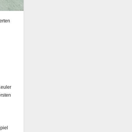
erten
Keuler
ersten
piel