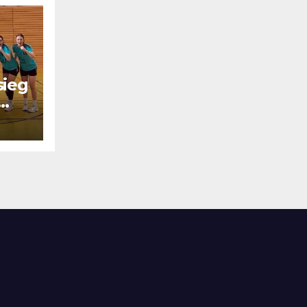
sieg
el