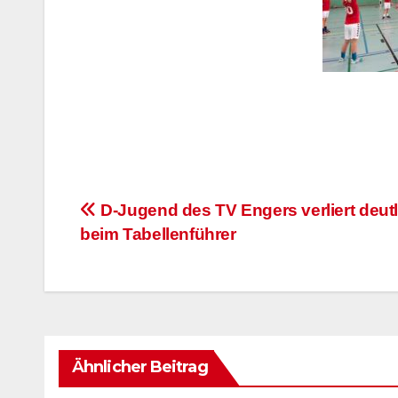
Beitragsnavigation
D-Jugend des TV Engers verliert deutl
beim Tabellenführer
Ähnlicher Beitrag