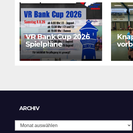
VR Bank Cup 2026
Kna
Spielpläne
vorb
sich
wich
Archiv
ARCHIV