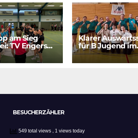
pp am Sieg
Klarer Auswärts
ei: TV Engers
für B Jugend im
ert sich
RPS Auswärtsspi
tigen Punkt
in Luxenburg
BESUCHERZÄHLER
549 total views
, 1 views today