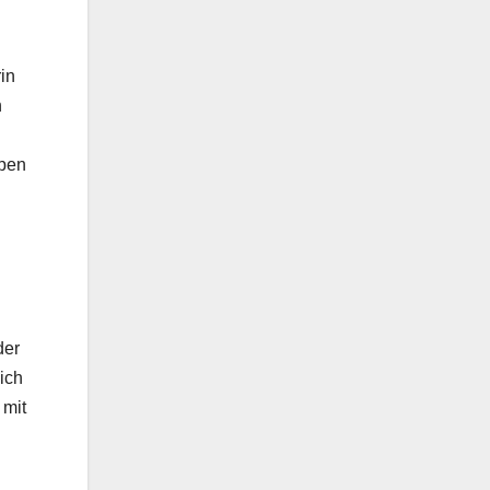
in
h
ppen
der
ich
 mit