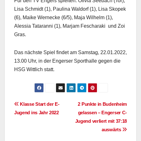
Für den TV Engers spielten: Olivia Seebach (Tor),
Lisa Schmidt (1), Paulina Waldorf (1), Lisa Skopek
(6), Maike Wernecke (6/5), Maja Wilhelm (1),
Alessia Tataranni (1), Marjam Fescharaki
und Zoi
Gras.
Das nächste Spiel findet am Samstag, 22.01.2022,
13.00 Uhr, in der Engerser Sporthalle gegen die
HSG Wittlich statt.
Beitragsnavigation
Klasse Start der E-
2 Punkte in Budenheim
Jugend ins Jahr 2022
gelassen – Engerser C-
Jugend verliert mit 37:18
auswärts