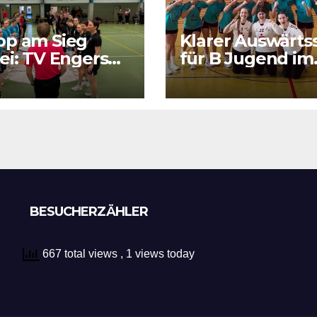
pp am Sieg
Klarer Auswärts
ei: TV Engers
für B Jugend im
ert sich
RPS Auswärtsspi
tigen Punkt
in Luxenburg
BESUCHERZÄHLER
667 total views
, 1 views today