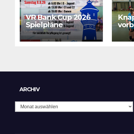
VR Bank Cup 2026
Kna
Spielpläne
vorb
sich
wich
Archiv
ARCHIV