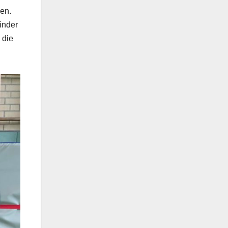
nen.
inder
 die