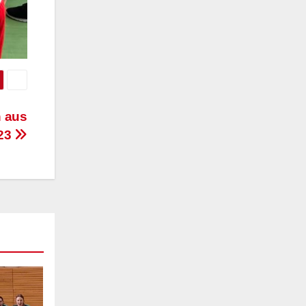
n aus
 23