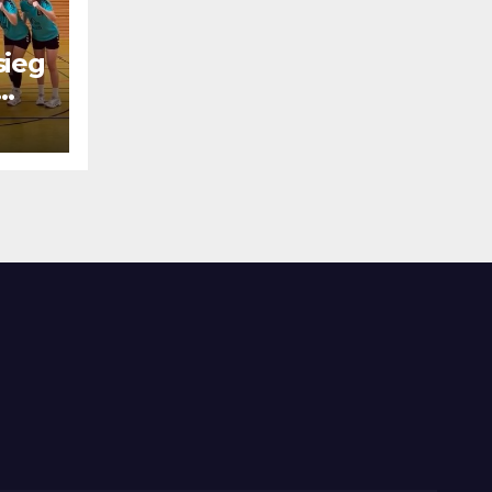
sieg
el