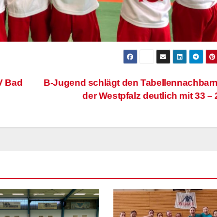
V Bad
B-Jugend schlägt den Tabellennachbar
der Westpfalz deutlich mit 33 –