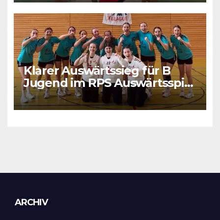
Klarer Auswärtssieg für B
Jugend im RPS Auswärtsspiel
in Luxenburg
Archiv
ARCHIV