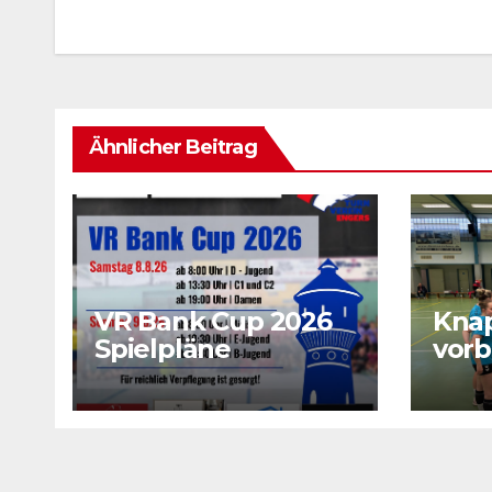
Ähnlicher Beitrag
VR Bank Cup 2026
Kna
Spielpläne
vorb
sich
wich