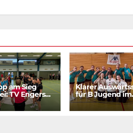
pp am Sieg
Klarer Auswärts
ei: TV Engers
für B Jugend im
ert sich
RPS Auswärtsspi
tigen Punkt
in Luxenburg