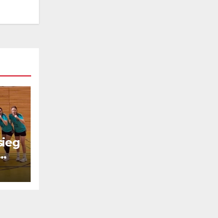
sieg
el