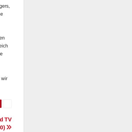
gers,
le
nen
eich
ie
 wir
d TV
10)