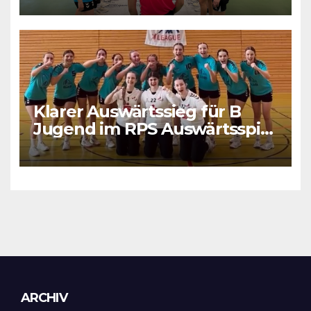
Klarer Auswärtssieg für B
Jugend im RPS Auswärtsspiel
in Luxenburg
Archiv
ARCHIV