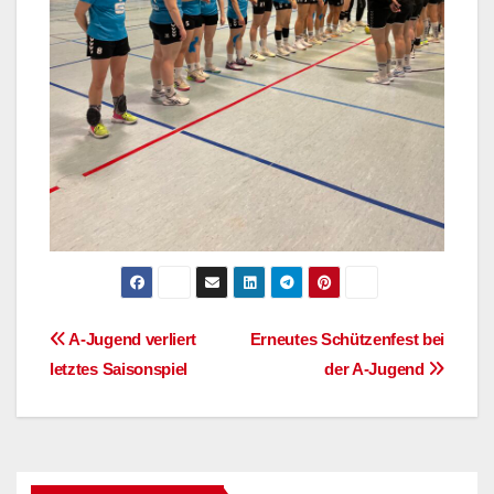
Beitragsnavigation
A-Jugend verliert
Erneutes Schützenfest bei
letztes Saisonspiel
der A-Jugend