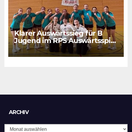
Klarer Auswärtssieg für B
Jugend im RPS Auswärtsspiel
in Luxenburg
Archiv
ARCHIV