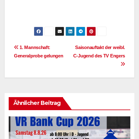
Beitragsnavigation
1. Mannschaft:
Saisonauftakt der weibl.
Generalprobe gelungen
C-Jugend des TV Engers
Ähnlicher Beitrag