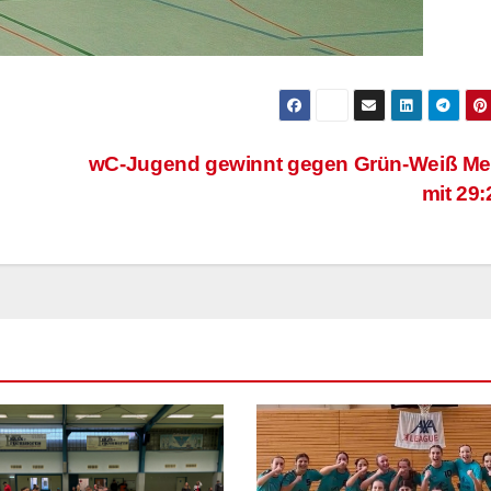
wC-Jugend gewinnt gegen Grün-Weiß Me
mit 29