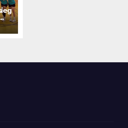
sieg
el