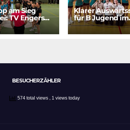
pp am Sieg
Klarer Auswärts
ei: TV Engers
für B Jugend im
ert sich
RPS Auswärtsspi
tigen Punkt
in Luxenburg
BESUCHERZÄHLER
574 total views
, 1 views today