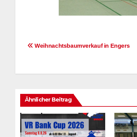
Beitragsnavigation
Weihnachtsbaumverkauf in Engers
Ähnlicher Beitrag