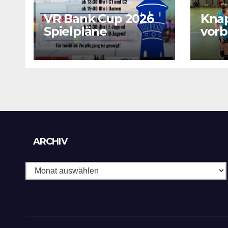
VR Bank Cup 2026
Kna
Spielpläne
vorb
sich
wich
Archiv
ARCHIV