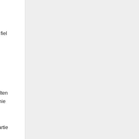
fiel
lten
nie
rtie