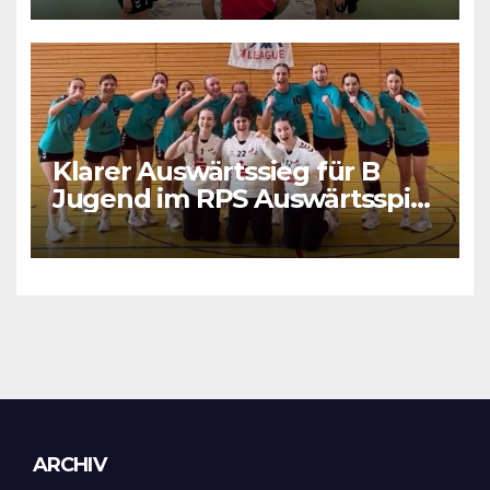
Klarer Auswärtssieg für B
Jugend im RPS Auswärtsspiel
in Luxenburg
Archiv
ARCHIV