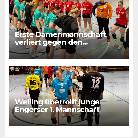
Erste Damenmannschaft
verliert gegen den
Tabellenletzten
Welling überrollt junge
Engerser 1. Mannschaft